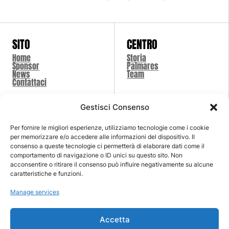
SITO
CENTRO
Home
Storia
Sponsor
Palmares
News
Team
Contattaci
Gestisci Consenso
SCUOLA
SHOP
Per fornire le migliori esperienze, utilizziamo tecnologie come i cookie
Classi
Shop
per memorizzare e/o accedere alle informazioni del dispositivo. Il
Summer Camp
Carrello
consenso a queste tecnologie ci permetterà di elaborare dati come il
Insieme Con Lo Sport
Pagamento
comportamento di navigazione o ID unici su questo sito. Non
acconsentire o ritirare il consenso può influire negativamente su alcune
caratteristiche e funzioni.
LEGALI
COPYRIGHT 2026 ©
Manage services
Cookie Policy (UE)
PICENTIA 1984 - SPORTING
Dichiarazione sulla
CLUB
Privacy (UE)
Accetta
Imprint