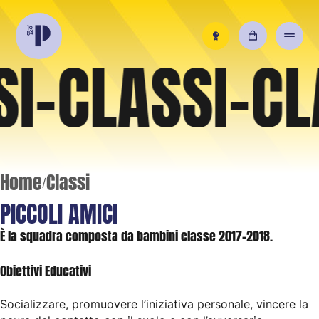
SI-
CLASSI-
C
Home
Classi
/
PICCOLI
AMICI
È la squadra composta da bambini classe 2017-2018.
Obiettivi Educativi
Socializzare, promuovere l’iniziativa personale, vincere la