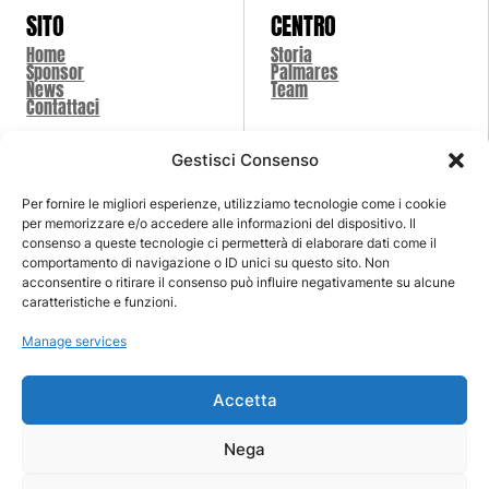
SITO
CENTRO
Home
Storia
Sponsor
Palmares
News
Team
Contattaci
Gestisci Consenso
SCUOLA
SHOP
Per fornire le migliori esperienze, utilizziamo tecnologie come i cookie
Classi
Shop
per memorizzare e/o accedere alle informazioni del dispositivo. Il
Summer Camp
Carrello
consenso a queste tecnologie ci permetterà di elaborare dati come il
Insieme Con Lo Sport
Pagamento
comportamento di navigazione o ID unici su questo sito. Non
acconsentire o ritirare il consenso può influire negativamente su alcune
caratteristiche e funzioni.
LEGALI
COPYRIGHT 2026 ©
Manage services
Cookie Policy (UE)
PICENTIA 1984 - SPORTING
Dichiarazione sulla
CLUB
Privacy (UE)
Accetta
Imprint
Privacy Policy
Disconoscimento
Disclaimer
Safeguarding
Nega
Terms of Use