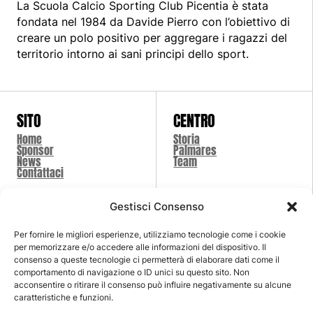
La Scuola Calcio Sporting Club Picentia è stata
fondata nel 1984 da Davide Pierro con l’obiettivo di
creare un polo positivo per aggregare i ragazzi del
territorio intorno ai sani principi dello sport.
SITO
CENTRO
Home
Storia
Sponsor
Palmares
News
Team
Contattaci
Gestisci Consenso
SCUOLA
SHOP
Per fornire le migliori esperienze, utilizziamo tecnologie come i cookie
Classi
Shop
per memorizzare e/o accedere alle informazioni del dispositivo. Il
Summer Camp
Carrello
consenso a queste tecnologie ci permetterà di elaborare dati come il
Insieme Con Lo Sport
Pagamento
comportamento di navigazione o ID unici su questo sito. Non
acconsentire o ritirare il consenso può influire negativamente su alcune
caratteristiche e funzioni.