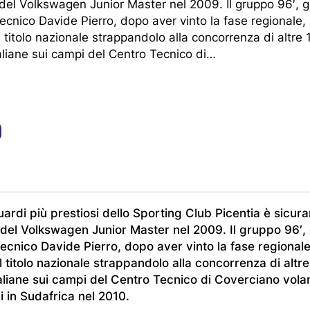
A
a del Volkswagen Junior Master nel 2009. Il gruppo 96′, 
ecnico Davide Pierro, dopo aver vinto la fase regionale,
l titolo nazionale strappandolo alla concorrenza di altre 
aliane sui campi del Centro Tecnico di…
amp
0
o Sport
ardi più prestiosi dello Sporting Club Picentia è sicur
2026 © Picentia 1984 | Spor
guici su Facebook
Seguici su Instagram
Seguici su LinkedIn
Seguici su YouTube
a del Volkswagen Junior Master nel 2009. Il gruppo 96′,
ecnico Davide Pierro, dopo aver vinto la fase regionale
l titolo nazionale strappandolo alla concorrenza di altr
aliane sui campi del Centro Tecnico di Coverciano volan
li in Sudafrica nel 2010.