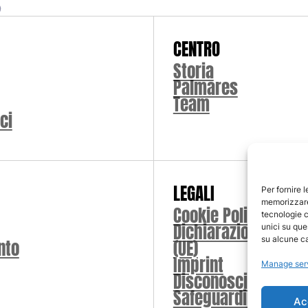
CENTRO
Storia
Palmares
Team
ci
LEGALI
Per fornire 
memorizzare 
Cookie Policy (UE)
tecnologie c
Dichiarazione sulla
unici su que
su alcune ca
nto
(UE)
Imprint
Manage ser
Disconoscimento
Safeguarding
Ac