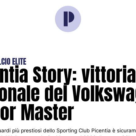
CIO ELITE
ntia Story: vittoria
r
ionale del Volksw
ior Master
ci
ardi più prestiosi dello Sporting Club Picentia è sicura