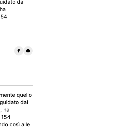
SHOP
guidato dal
 ha
154
Shop
Carrello
Pagamento
amente quello
ting Club
 guidato dal
, ha
e 154
do così alle