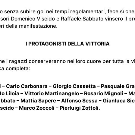
unto senza subire gol nei tempi regolamentari, fece sì che 
nsori Domenico Viscido e Raffaele Sabbato vinsero il pr
eri della manifestazione.
I PROTAGONISTI DELLA VITTORIA
e i ragazzi conserveranno nel loro cuore per tutta la vi
osa completa:
ni – Carlo Carbonara – Giorgio Cassetta – Pasquale Gra
lo Liloia – Vittorio Martinangelo – Rosario Mignoli – M
abbato – Mattia Sapere – Alfonso Sessa – Gianluca Sic
cido – Marco Zoccoli – Pierluigi Zottoli.