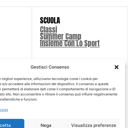
SCUOLA
Classi
Summer Camp
Insieme Con Lo Sport
Gestisci Consenso
le migliori esperienze, utilizziamo tecnologie come i cookie per
e/o accedere alle informazioni del dispositivo. Il consenso a queste
i permetterà di elaborare dati come il comportamento di navigazione o ID
 Privacy
sto sito. Non acconsentire o ritirare il consenso può influire negativamente
ratteristiche e funzioni.
COPYRIGHT 2026 © PICENTIA 1984 -
vices
SPORTING CLUB
Privacy
Disclaimer
Terms of
cetta
Nega
Visualizza preferenze