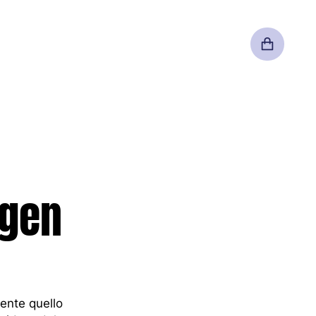
CENTRO
Storia
Palmares
agen
Team
mente quello