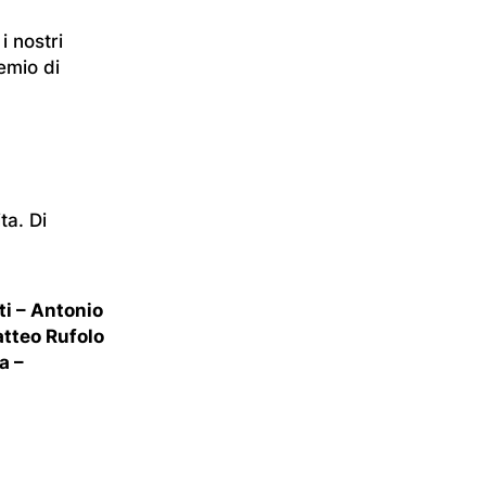
i nostri
emio di
ta. Di
ti – Antonio
atteo Rufolo
a –