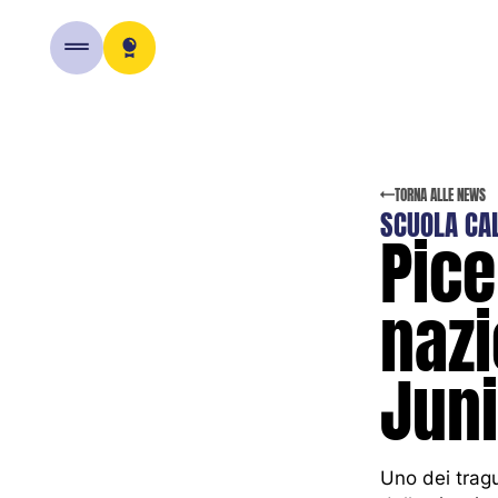
SITO
Home
TORNA ALLE NEWS
SCUOLA CAL
Pice
Sponso
naz
News
Jun
Contatta
Uno dei tragu