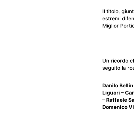
Il titolo, gi
estremi dife
Miglior Porti
Un ricordo ch
seguito la r
Danilo Belli
Liguori – Car
– Raffaele S
Domenico Vis