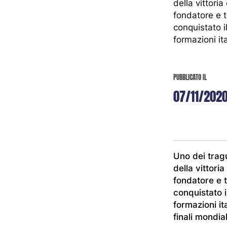
SCUOL
della vittori
fondatore e t
conquistato i
Classi
formazioni it
Summer C
PUBBLICATO IL
07/11/202
Insieme Con L
Uno dei tragu
Se
della vittori
fondatore e t
conquistato i
formazioni it
finali mondia