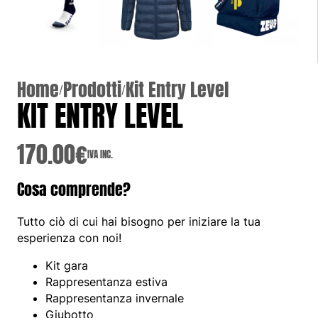
Home
Prodotti
Kit
Entry
Level
/
/
KIT
ENTRY
LEVEL
170.00
€
IVA
INC.
Cosa
comprende?
Tutto
ciò
di
cui
hai
bisogno
per
iniziare
la
tua
esperienza
con
noi!
Kit
gara
Rappresentanza
estiva
Rappresentanza
invernale
Giubotto