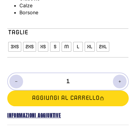
Calze
Borsone
TAGLIE
3XS
2XS
XS
S
M
L
XL
2XL
KIT ENTRY LEVEL QUANTITÀ
AGGIUNGI AL CARRELLO
INFORMAZIONI AGGIUNTIVE